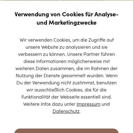
Lieferanten unserer Bio-Zutaten, die auch gerne auf ein
Eis vorbeikommen. Wir lieben die natürlichen Farben und
Verwendung von Cookies für Analyse-
Gerüche unseres Eises und freuen uns, dass wir diese
und Marketingzwecke
Tradition seit 20 Jahren leben und weitergeben dürfen.
Wir verwenden Cookies, um die Zugriffe auf
MEHR ERFAHREN
unsere Website zu analysieren und sie
verbessern zu können. Unsere Partner führen
diese Informationen möglicherweise mit
YAMMI NEWS
weiteren Daten zusammen, die im Rahmen der
Nutzung der Dienste gesammelt wurden. Wenn
Newsletter
Du der Verwendung nicht zustimmst, benutzen
SEITENÜBERSICHT
wir ausschließlich Cookies, die für die
abonnieren
Funktionalität der Webseite essentiell sind.
Startseite
Weitere Infos dazu unter
Impressum
und
News
Datenschutz
.
Neben dem Genießen von yammi ist es großartig,
das Neueste aus unserem Eis-Universum zu
erfahren. Einfach den Newsletter abonnieren und
MANUFAKTUR & PRODUKTE