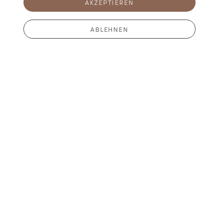
AKZEPTIEREN
sich überraschen lassen.
Eis Manufaktur
Sortenvielfalt
ABLEHNEN
JETZT ANMELDEN
Jobs
FÜR DICH DA
B2B
Kontakt
NEWSLETTER ABONNIEREN
Abonniere unseren Newsletter und tauche in unsere köstlichen Eiswelten
ein.
JETZT ANMELDEN